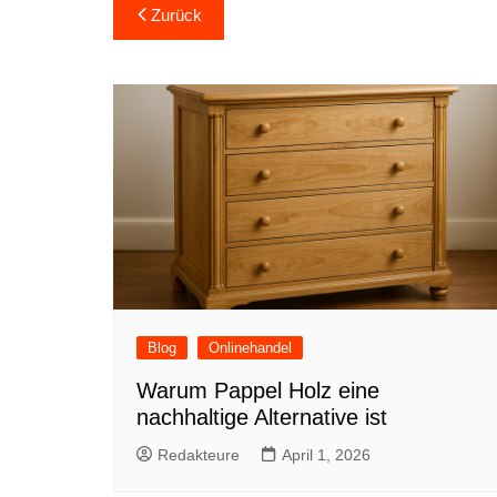
Beitragsnavigation
Zurück
Blog
Onlinehandel
Warum Pappel Holz eine
nachhaltige Alternative ist
Redakteure
April 1, 2026