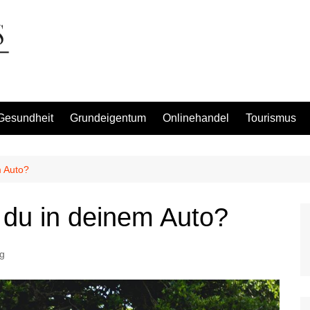
Gesundheit
Grundeigentum
Onlinehandel
Tourismus
m Auto?
 du in deinem Auto?
g