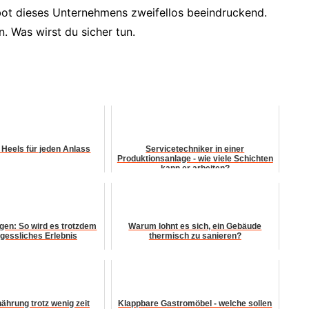
ebot dieses Unternehmens zweifellos beeindruckend.
. Was wirst du sicher tun.
Heels für jeden Anlass
Servicetechniker in einer
Produktionsanlage - wie viele Schichten
kann er arbeiten?
egen: So wird es trotzdem
Warum lohnt es sich, ein Gebäude
rgessliches Erlebnis
thermisch zu sanieren?
hrung trotz wenig zeit
Klappbare Gastromöbel - welche sollen