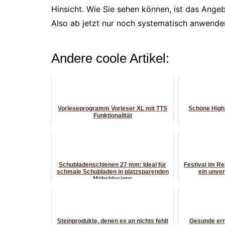
Hinsicht. Wie Sie sehen können, ist das Ang
Also ab jetzt nur noch systematisch anwenden
Andere coole Artikel:
Vorleseprogramm Vorleser XL mit TTS
Schöne High 
Funktionalität
Schubladenschienen 27 mm: Ideal für
Festival im R
schmale Schubladen in platzsparenden
ein unve
Möbeldesigns
Steinprodukte, denen es an nichts fehlt
Gesunde ernä