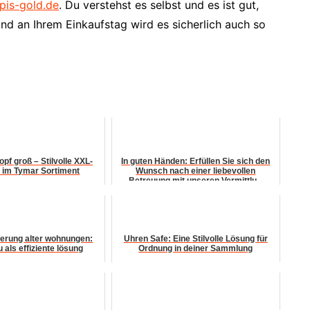
apis-gold.de
. Du verstehst es selbst und es ist gut,
 Und an Ihrem Einkaufstag wird es sicherlich auch so
pf groß – Stilvolle XXL-
In guten Händen: Erfüllen Sie sich den
 im Tymar Sortiment
Wunsch nach einer liebevollen
Betreuung mit unseren Vermittlu...
ierung alter wohnungen:
Uhren Safe: Eine Stilvolle Lösung für
 als effiziente lösung
Ordnung in deiner Sammlung