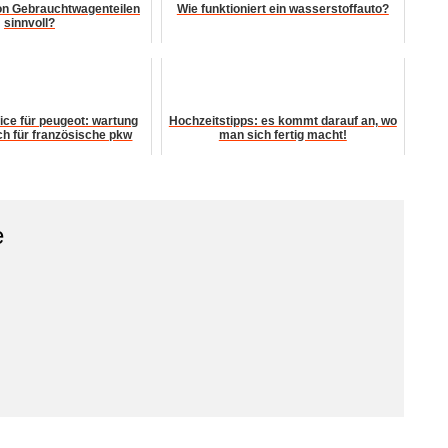
von Gebrauchtwagenteilen
Wie funktioniert ein wasserstoffauto?
sinnvoll?
ice für peugeot: wartung
Hochzeitstipps: es kommt darauf an, wo
h für französische pkw
man sich fertig macht!
e