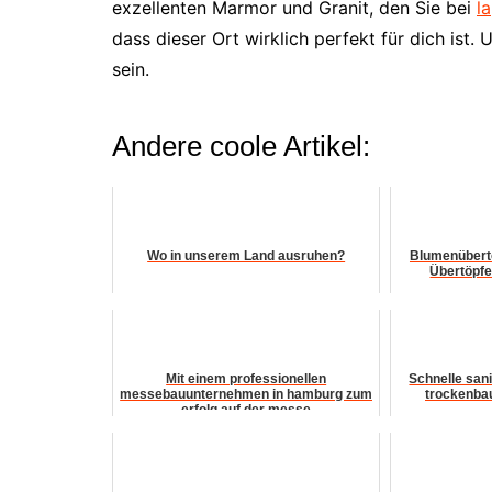
exzellenten Marmor und Granit, den Sie bei
l
dass dieser Ort wirklich perfekt für dich ist.
sein.
Andere coole Artikel:
Wo in unserem Land ausruhen?
Blumenüberto
Übertöpfe
Mit einem professionellen
Schnelle san
messebauunternehmen in hamburg zum
trockenbau
erfolg auf der messe