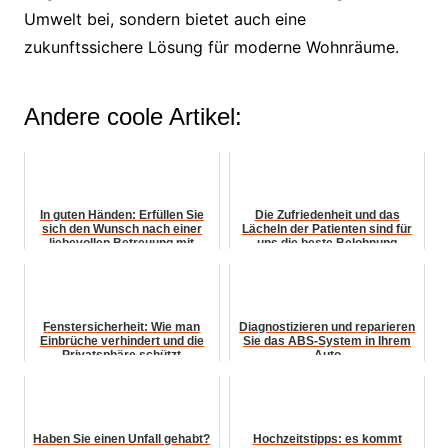
Umwelt bei, sondern bietet auch eine
zukunftssichere Lösung für moderne Wohnräume.
Andere coole Artikel:
In guten Händen: Erfüllen Sie
Die Zufriedenheit und das
sich den Wunsch nach einer
Lächeln der Patienten sind für
liebevollen Betreuung mit
uns die beste Belohnung
unseren Vermittlu...
Fenstersicherheit: Wie man
Diagnostizieren und reparieren
Einbrüche verhindert und die
Sie das ABS-System in Ihrem
Privatsphäre schützt
Auto
Haben Sie einen Unfall gehabt?
Hochzeitstipps: es kommt