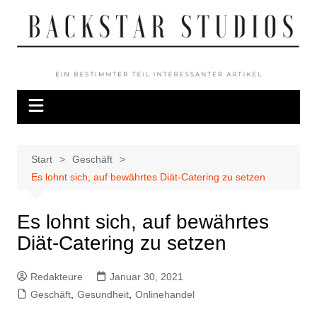
Zum
Inhalt
springen
Start
Geschäft
Es lohnt sich, auf bewährtes Diät-Catering zu setzen
Es lohnt sich, auf bewährtes
Diät-Catering zu setzen
Redakteure
Januar 30, 2021
Geschäft
,
Gesundheit
,
Onlinehandel