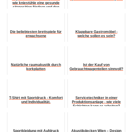
wie kniestühle eine gesunde
sitzposition fördern und den
rücken entlaste...
Die beliebtesten brettspiele für
Klappbare Gastromöbel -
erwachsene
welche sollen es sein?
Natürliche raumakustik durch
Ist der Kauf von
korkplatten
Gebrauchtwagenteilen sinnvoll?
T-Shirt mit Sportdruck - Komfort
Servicetechniker in einer
und Individualität.
Produktionsanlage - wie viele
Schichten kann er arbeiten?
Sportkleidung mit Aufdruck
Akustikdecken Wien – Design