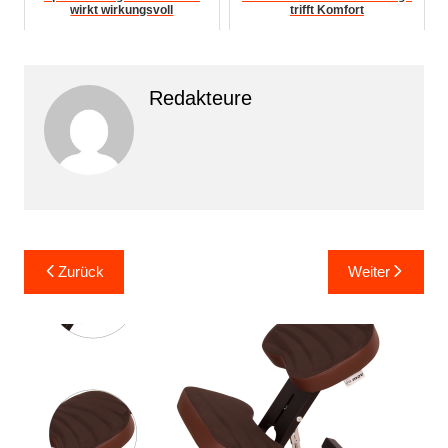
wirkt wirkungsvoll
trifft Komfort
Redakteure
Beitragsnavigation
Zurück
Weiter