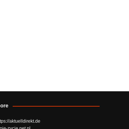
ore
tps://aktuelldirekt.de
oje-zycie.net.pl