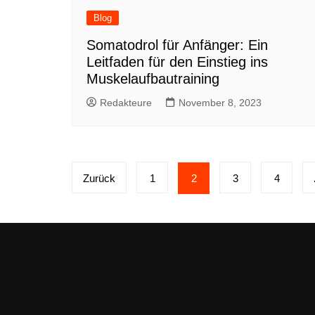
Blog
Somatodrol für Anfänger: Ein
Leitfaden für den Einstieg ins
Muskelaufbautraining
Redakteure
November 8, 2023
Seitennummerierung
Zurück
1
2
3
4
der
Beiträge